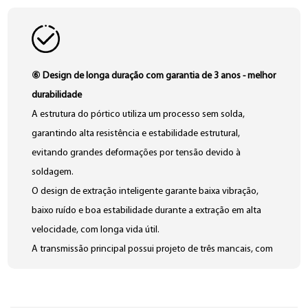
⑥ Design de longa duração com garantia de 3 anos - melhor
durabilidade
A estrutura do pórtico utiliza um processo sem solda,
garantindo alta resistência e estabilidade estrutural,
evitando grandes deformações por tensão devido à
soldagem.
O design de extração inteligente garante baixa vibração,
baixo ruído e boa estabilidade durante a extração em alta
velocidade, com longa vida útil.
A transmissão principal possui projeto de três mancais, com
mancais e retentores de marcas importadas, garantindo alta
resistência e operação livre de manutenção por 5 anos, sem
necessidade de troca de mancais ou retentores.