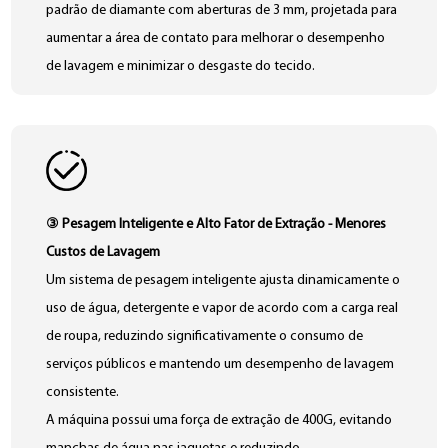
padrão de diamante com aberturas de 3 mm, projetada para
garantindo a máxima segurança da roupa.
aumentar a área de contato para melhorar o desempenho
A interface entre o tambor interno e o cilindro externo
de lavagem e minimizar o desgaste do tecido.
apresenta bordas enroladas com uma folga de 4–6 mm –
Um sistema integrado de enxágue por spray está incluído
mais estreita do que os designs típicos europeus ou
para auxiliar na remoção de fiapos e garantir resultados de
americanos – para evitar que o tecido fique preso. A porta
lavagem mais limpos e higiênicos.
possui um design de vidro convexo que mantém as roupas
longe da porta de carregamento, minimizando o risco de
danos causados ​​por zíperes ou botões presos.
③ Pesagem Inteligente e Alto Fator de Extração - Menores
O tambor interno, o cilindro externo e todas as superfícies
Custos de Lavagem
de contato com a água são construídos em aço inoxidável
Um sistema de pesagem inteligente ajusta dinamicamente o
304, proporcionando excelente resistência à corrosão e
uso de água, detergente e vapor de acordo com a carga real
garantindo uma qualidade de lavagem segura e consistente
de roupa, reduzindo significativamente o consumo de
serviços públicos e mantendo um desempenho de lavagem
consistente.
A máquina possui uma força de extração de 400G, evitando