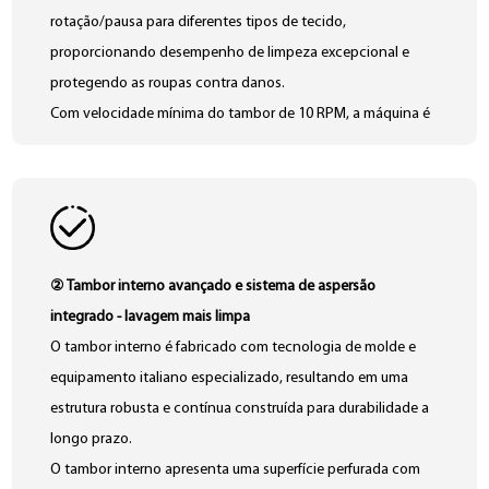
rotação/pausa para diferentes tipos de tecido,
proporcionando desempenho de limpeza excepcional e
protegendo as roupas contra danos.
Com velocidade mínima do tambor de 10 RPM, a máquina é
ideal para tecidos delicados e sofisticados, como seda, lã e
caxemira.
Ele suporta mais de 70 programas de lavagem
personalizáveis, com configurações definidas pelo usuário
transferíveis entre dispositivos. O sistema possui uma tela
② Tambor interno avançado e sistema de aspersão
LCD colorida sensível ao toque de 12,1 polegadas, controles
integrado - lavagem mais limpa
intuitivos, dosagem automática de detergente e operação
O tambor interno é fabricado com tecnologia de molde e
com um toque para execução completa do ciclo.
equipamento italiano especializado, resultando em uma
Cada programa de lavagem permite configurações
estrutura robusta e contínua construída para durabilidade a
personalizadas com base nas características do tecido,
longo prazo.
incluindo velocidade de lavagem principal, velocidade de
O tambor interno apresenta uma superfície perfurada com
extração em alta velocidade, duração e temperatura –