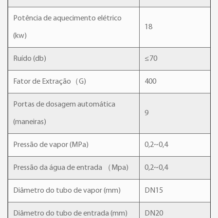
Potência de aquecimento elétrico
18
(kw)
Ruído (db)
≤70
Fator de Extração（G)
400
Portas de dosagem automática
9
(maneiras)
Pressão de vapor (MPa)
0,2~0,4
Pressão da água de entrada （Mpa)
0,2~0,4
Diâmetro do tubo de vapor (mm)
DN15
Diâmetro do tubo de entrada (mm)
DN20