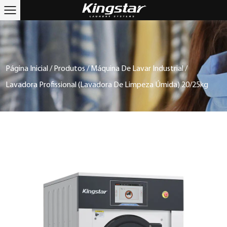
Página Inicial
/
Produtos
/
Máquina De Lavar Industrial
/
Lavadora Profissional (lavadora De Limpeza Úmida) 20/25kg