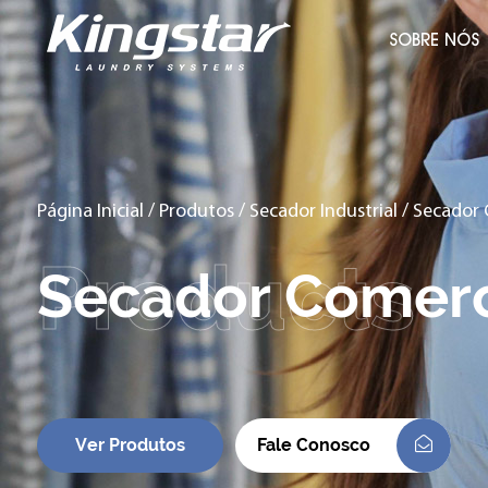
SOBRE NÓS
Página Inicial
/
Produtos
/
Secador Industrial
/
Secador 
Secador Comerc
Ver Produtos
Fale Conosco