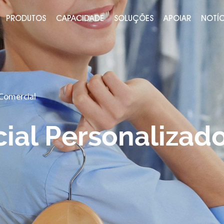
PRODUTOS
CAPACIDADE
SOLUÇÕES
APOIAR
NOTÍC
Comercial
ial Personalizad