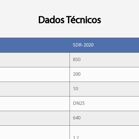
Dados Técnicos
SDR-2020
850
200
10
DN25
640
1.2