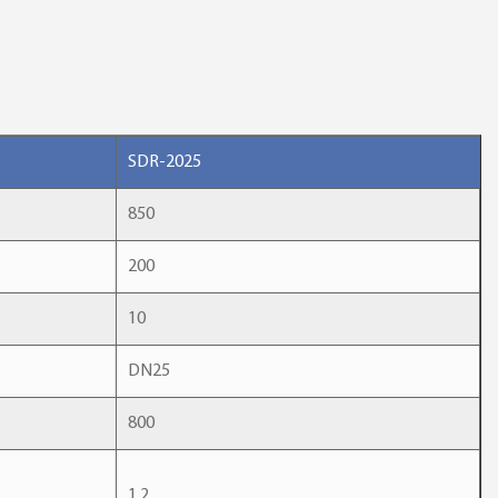
SDR-2025
850
200
10
DN25
800
1.2