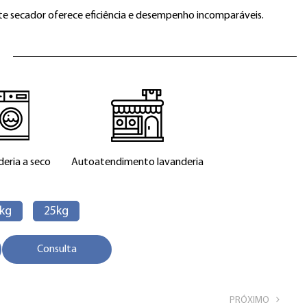
te secador oferece eficiência e desempenho incomparáveis.
eria a seco
Autoatendimento
lavanderia
kg
25kg
Consulta
PRÓXIMO